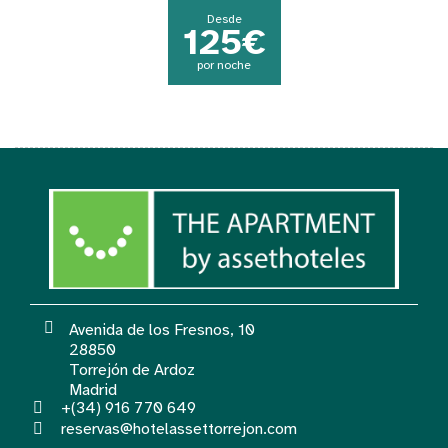
Desde
125€
por noche
Avenida de los Fresnos, 10
28850
Torrejón de Ardoz
Madrid
+(34) 916 770 649
reservas@hotelassettorrejon.com