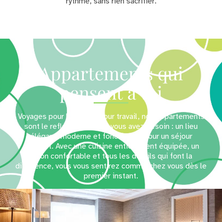
rythme, sans rien sacrifier.
Appartements qui
pensent à toi
Voyages pour loisirs ou pour travail, nos appartements
sont le reflet de ce dont vous avez besoin : un lieu
élégant, moderne et fonctionnel pour un séjour
complet. Avec une cuisine entièrement équipée, un
salon confortable et tous les détails qui font la
différence, vous vous sentirez comme chez vous dès le
premier instant.