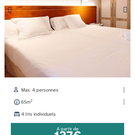
Max. 4 personnes
2
65m
4 lits individuels
A partir de