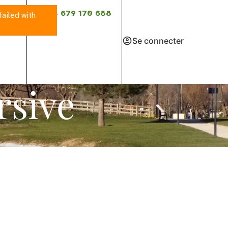
 649
+34 679 170 688
failed with
Se connecter
rsive