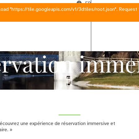
FR
+34 916 770
 load "https://tile.googleapis.com/v1/3dtiles/root.json". Request 
rvation imme
 Découvrez une expérience de réservation immersive et
aire. »