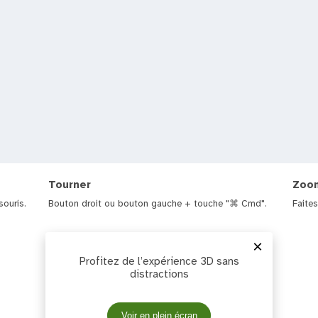
Tourner
Zoo
ouris.
Bouton droit ou bouton gauche + touche "⌘ Cmd".
Faites
×
Profitez de l’expérience 3D sans
distractions
Voir en plein écran